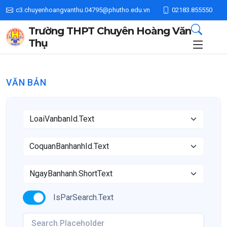
c3.chuyenhoangvanthu.04795@phutho.edu.vn
02183.855550
Trường THPT Chuyên Hoàng Văn
Thụ
VĂN BẢN
IsParSearch.Text