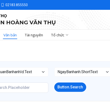
02183.855550
THỌ
N HOÀNG VĂN THỤ
Văn bản
Tài nguyên
Tổ chức
Button.Search