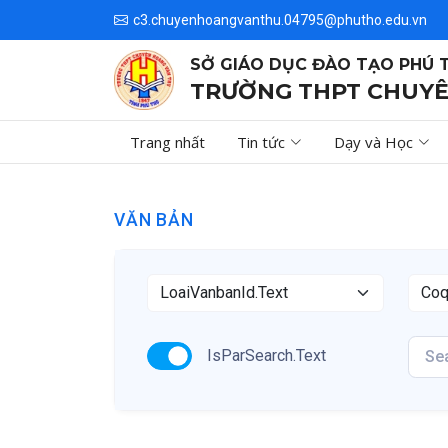
c3.chuyenhoangvanthu.04795@phutho.edu.vn
SỞ GIÁO DỤC ĐÀO TẠO PHÚ 
TRƯỜNG THPT CHUYÊ
Trang nhất
Tin tức
Dạy và Học
VĂN BẢN
IsParSearch.Text