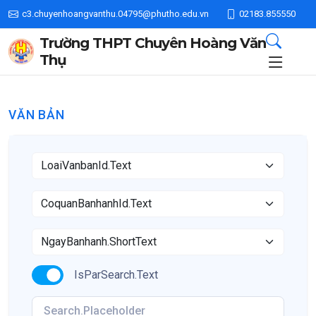
c3.chuyenhoangvanthu.04795@phutho.edu.vn
02183.855550
Trường THPT Chuyên Hoàng Văn
Thụ
VĂN BẢN
IsParSearch.Text