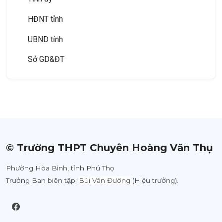
HĐNT tỉnh
UBND tỉnh
Sở GD&ĐT
Các Sở, Ban, Ngành
Huyện ủy
HĐND huyện
UBND huyện
© Trường THPT Chuyên Hoàng Văn Thụ
Phòng GD&ĐT
Phường Hòa Bình, tỉnh Phú Thọ
Mục mới tạo
Trưởng Ban biên tập:
Bùi Văn Đường
(Hiệu trưởng).
Các Phòng, Ban huyện
HĐND tỉnh