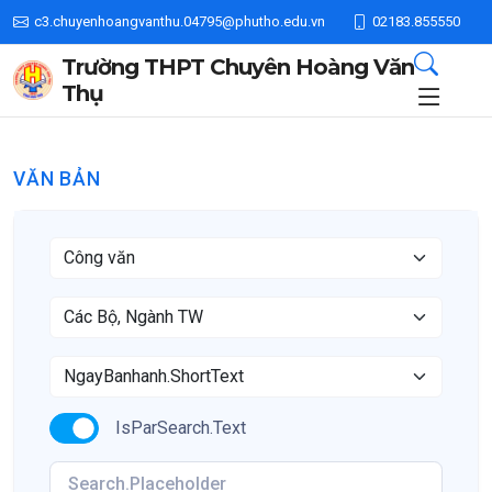
c3.chuyenhoangvanthu.04795@phutho.edu.vn
02183.855550
Trường THPT Chuyên Hoàng Văn
Thụ
VĂN BẢN
IsParSearch.Text