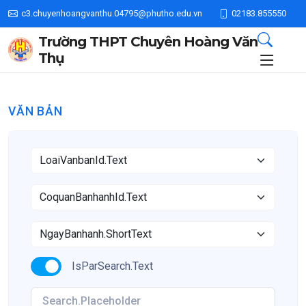
c3.chuyenhoangvanthu.04795@phutho.edu.vn
02183.855550
Trường THPT Chuyên Hoàng Văn
Thụ
VĂN BẢN
IsParSearch.Text