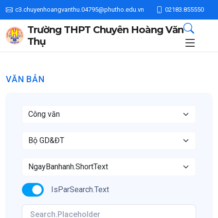
c3.chuyenhoangvanthu.04795@phutho.edu.vn
02183.855550
Trường THPT Chuyên Hoàng Văn
Thụ
VĂN BẢN
IsParSearch.Text