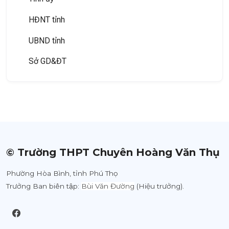
HĐNT tỉnh
UBND tỉnh
Sở GD&ĐT
Các Sở, Ban, Ngành
Huyện ủy
HĐND huyện
UBND huyện
© Trường THPT Chuyên Hoàng Văn Thụ
Phòng GD&ĐT
Phường Hòa Bình, tỉnh Phú Thọ
Mục mới tạo
Trưởng Ban biên tập:
Bùi Văn Đường
(Hiệu trưởng).
Các Phòng, Ban huyện
HĐND tỉnh