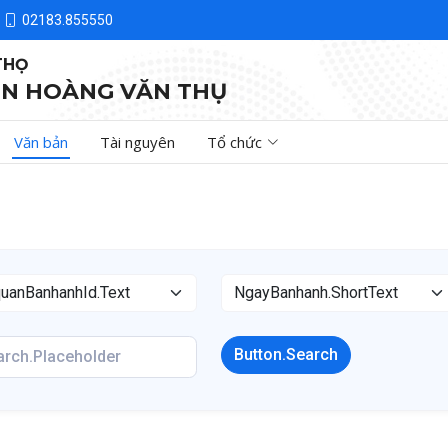
02183.855550
THỌ
N HOÀNG VĂN THỤ
Văn bản
Tài nguyên
Tổ chức
Button.Search