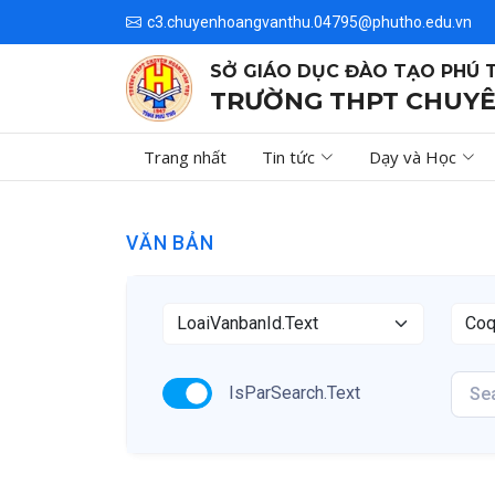
c3.chuyenhoangvanthu.04795@phutho.edu.vn
SỞ GIÁO DỤC ĐÀO TẠO PHÚ 
TRƯỜNG THPT CHUYÊ
Trang nhất
Tin tức
Dạy và Học
VĂN BẢN
IsParSearch.Text