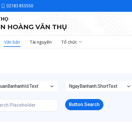
02183.855550
THỌ
N HOÀNG VĂN THỤ
Văn bản
Tài nguyên
Tổ chức
Button.Search