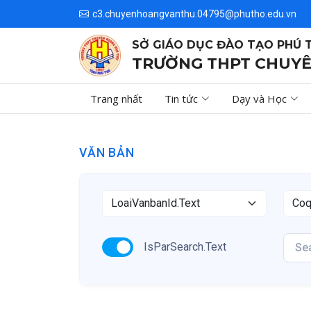
c3.chuyenhoangvanthu.04795@phutho.edu.vn
SỞ GIÁO DỤC ĐÀO TẠO PHÚ 
TRƯỜNG THPT CHUYÊ
Trang nhất
Tin tức
Dạy và Học
VĂN BẢN
IsParSearch.Text