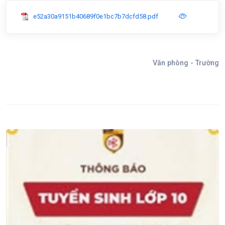
e52a30a9151b40689f0e1bc7b7dcfd58.pdf
Văn phòng - Trường