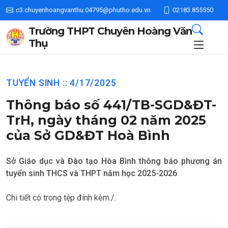
c3.chuyenhoangvanthu.04795@phutho.edu.vn
02183.855550
Trường THPT Chuyên Hoàng Văn
Thụ
TUYỂN SINH :: 4/17/2025
Thông báo số 441/TB-SGD&ĐT-
TrH, ngày tháng 02 năm 2025
của Sở GD&ĐT Hoà Bình
Sở Giáo dục và Đào tạo Hòa Bình thông báo phương án
tuyển sinh THCS và THPT năm học 2025-2026
Chi tiết có trong tệp đính kèm./.