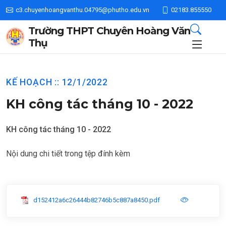
c3.chuyenhoangvanthu.04795@phutho.edu.vn
02183.855550
Trường THPT Chuyên Hoàng Văn
Thụ
KẾ HOẠCH :: 12/1/2022
KH công tác tháng 10 - 2022
KH công tác tháng 10 - 2022
Nội dung chi tiết trong tệp đính kèm
d152412a6c26444b82746b5c887a8450.pdf