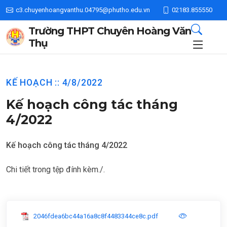
c3.chuyenhoangvanthu.04795@phutho.edu.vn
02183.855550
Trường THPT Chuyên Hoàng Văn
Thụ
KẾ HOẠCH :: 4/8/2022
Kế hoạch công tác tháng
4/2022
Kế hoạch công tác tháng 4/2022
Chi tiết trong tệp đính kèm./.
2046fdea6bc44a16a8c8f4483344ce8c.pdf