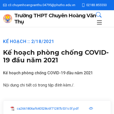
c3.chuyenhoangvanthu.04795@phutho.edu.vn
02183.855550
Trường THPT Chuyên Hoàng Văn
Thụ
KẾ HOẠCH :: 2/18/2021
Kế hoạch phòng chống COVID-
19 đầu năm 2021
Kế hoạch phòng chống COVID-19 đầu năm 2021
Nội dung chi tiết có trong tệp đính kèm./.
ca2661806af640528c6f71287b531c5f.pdf