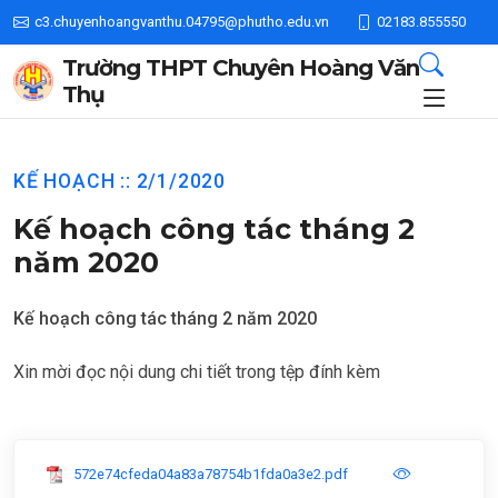
c3.chuyenhoangvanthu.04795@phutho.edu.vn
02183.855550
Trường THPT Chuyên Hoàng Văn
Thụ
KẾ HOẠCH :: 2/1/2020
Kế hoạch công tác tháng 2
năm 2020
Kế hoạch công tác tháng 2 năm 2020
Xin mời đọc nội dung chi tiết trong tệp đính kèm
572e74cfeda04a83a78754b1fda0a3e2.pdf