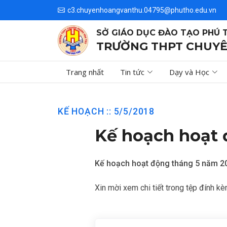
c3.chuyenhoangvanthu.04795@phutho.edu.vn
SỞ GIÁO DỤC ĐÀO TẠO PHÚ 
TRƯỜNG THPT CHUYÊ
Trang nhất
Tin tức
Dạy và Học
KẾ HOẠCH :: 5/5/2018
Kế hoạch hoạt 
Kế hoạch hoạt động tháng 5 năm 2
Xin mời xem chi tiết trong tệp đính kè