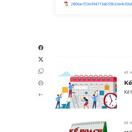
2806acf23e594715ab55b2da4c63e
KẾ 
Kế
Kế 
KẾ 