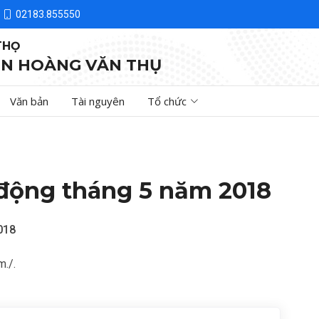
02183.855550
THỌ
N HOÀNG VĂN THỤ
Văn bản
Tài nguyên
Tổ chức
động tháng 5 năm 2018
018
m./.