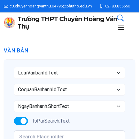
c3.chuyenhoangvanthu.04795@phutho.edu.vn
02183.855550
Trường THPT Chuyên Hoàng Văn
Thụ
VĂN BẢN
IsParSearch.Text