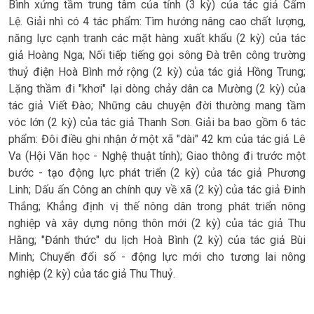
Bình xứng tầm trung tâm của tỉnh (3 kỳ) của tác giả Cẩm
Lệ. Giải nhì có 4 tác phẩm: Tìm hướng nâng cao chất lượng,
năng lực cạnh tranh các mặt hàng xuất khẩu (2 kỳ) của tác
giả Hoàng Nga; Nối tiếp tiếng gọi sông Đà trên công trường
thuỷ điện Hoà Bình mở rộng (2 kỳ) của tác giả Hồng Trung;
Lặng thầm đi "khơi" lại dòng chảy dân ca Mường (2 kỳ) của
tác giả Viết Đào; Những câu chuyện đời thường mang tầm
vóc lớn (2 kỳ) của tác giả Thanh Sơn. Giải ba bao gồm 6 tác
phẩm: Đôi điều ghi nhận ở một xã "dài" 42 km của tác giả Lê
Va (Hội Văn học - Nghệ thuật tỉnh); Giao thông đi trước một
bước - tạo động lực phát triển (2 kỳ) của tác giả Phương
Linh; Dấu ấn Công an chính quy về xã (2 kỳ) của tác giả Đinh
Thắng; Khẳng định vị thế nông dân trong phát triển nông
nghiệp và xây dựng nông thôn mới (2 kỳ) của tác giả Thu
Hằng; "Đánh thức" du lịch Hoà Bình (2 kỳ) của tác giả Bùi
Minh; Chuyển đổi số - động lực mới cho tương lai nông
nghiệp (2 kỳ) của tác giả Thu Thuỷ.