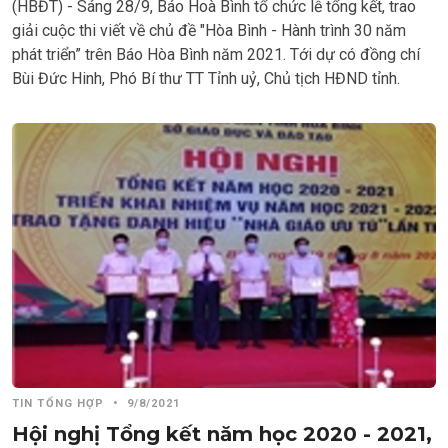
(HBĐT) - Sáng 28/9, Báo Hoà Bình tổ chức lễ tổng kết, trao
giải cuộc thi viết về chủ đề "Hòa Bình - Hành trình 30 năm
phát triển” trên Báo Hòa Bình năm 2021. Tới dự có đồng chí
Bùi Đức Hinh, Phó Bí thư TT Tỉnh uỷ, Chủ tịch HĐND tỉnh.
TIN TỔNG HỢP
•
9/8/2021
Hội nghị Tổng kết năm học 2020 - 2021,