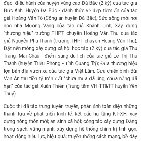
đạo, điều hành của huyện vùng cao Đà Bắc (2 kỳ) của tác giả
Đức Anh; Huyện Đà Bắc - đánh thức vẻ đẹp tiềm ẩn của tác
giả Hoàng Văn Tô (Công an huyện Đà Bắc); Sức sống mới nơi
nóc nhà Mường Vang của tác giả Khánh Linh; Xây dựng
"thương hiệu" trường THPT chuyên Hoàng Văn Thụ của tác
giả Nguyễn Phú Thành (trường THPT chuyên Hoàng Văn Thụ);
Đặt nền móng xây dựng xã hội học tập (2 kỳ) của tác giả Thu
Trang; Mai Châu - điểm sáng du lịch của tác giả Lê Thị Thu
Thanh (huyện Triệu Phong - tỉnh Quảng Trị); Đưa thương hiệu
lợn bản địa vươn xa của tác giả Việt Lâm; Cựu chiến binh Bùi
Văn An thu tiền tỷ trên đất "chưa mưa đã úng, chưa nắng đã
hạn" của tác giả Xuân Thiên (Trung tâm VH-TT&TT huyện Yên
Thuỷ).
Cuộc thi đã tập trung tuyên truyền, phản ánh toàn diện những
thành tựu về phát triển kinh tế, kết cấu hạ tầng KT-XH; xây
dựng nông thôn mới; an sinh xã hội; công tác xây dựng Đảng
trong sạch, vững mạnh; xây dựng hệ thống chính trị tinh gọn,
hoạt động hiệu lực, hiệu quả; truyền thống cách mạng, bề dày