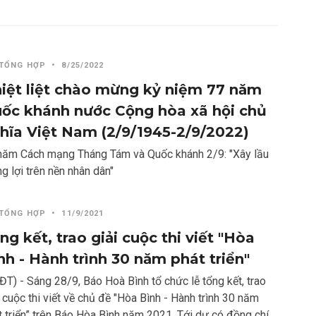
 TỔNG HỢP
•
8/25/2022
iệt liệt chào mừng kỷ niệm 77 năm
ốc khánh nước Cộng hòa xã hội chủ
hĩa Việt Nam (2/9/1945-2/9/2022)
năm Cách mạng Tháng Tám và Quốc khánh 2/9: "Xây lầu
g lợi trên nền nhân dân"
 TỔNG HỢP
•
11/9/2021
ng kết, trao giải cuộc thi viết "Hòa
nh - Hành trình 30 năm phát triển"
ĐT) - Sáng 28/9, Báo Hoà Bình tổ chức lễ tổng kết, trao
 cuộc thi viết về chủ đề "Hòa Bình - Hành trình 30 năm
t triển” trên Báo Hòa Bình năm 2021. Tới dự có đồng chí