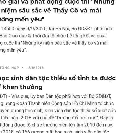
ao giải và phát động cuộc thi "Những
 niệm sâu sắc về Thầy Cô và mái
ường mến yêu"
 14h00 ngày 9/9/2020, tại Hà Nội, Bộ GD&ĐT phối hợp
 Báo Giáo dục & Thời đại tổ chức Lễ tổng kết và phát
g cuộc thi “Những kỷ niệm sâu sắc về thầy cô và mái
ờng mến yêu”.
 TỔNG HỢP
•
12/8/2018
học sinh dân tộc thiểu số tỉnh ta được
 khen thưởng
ĐT) - Vừa qua, Ủy ban Dân tộc phối hợp với Bộ GD&ĐT,
ng ương Đoàn Thanh niên Cộng sản Hồ Chí Minh tổ chức
tuyên dương học sinh, sinh viên dân tộc thiểu số xuất sắc
u biểu năm 2018 với chủ đề "Đường đến ước mơ". Đây là
t động được tổ chức thường niên từ năm 2010 đến nay.
 2018, có 166 gương mặt học sinh, sinh viên dân tộc