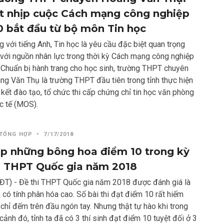
t nhịp cuộc Cách mạng công nghiệp
0 bắt đầu từ bộ môn Tin học
 với tiếng Anh, Tin học là yêu cầu đặc biệt quan trọng
 với nguồn nhân lực trong thời kỳ Cách mạng công nghiệp
. Chuẩn bị hành trang cho học sinh, trường THPT chuyên
ng Văn Thụ là trường THPT đầu tiên trong tỉnh thực hiện
 kết đào tạo, tổ chức thi cấp chứng chỉ tin học văn phòng
c tế (MOS).
 TỔNG HỢP
•
7/17/2018
p những bông hoa điểm 10 trong kỳ
i THPT Quốc gia năm 2018
ĐT) - Đề thi THPT Quốc gia năm 2018 được đánh giá là
 có tính phân hóa cao. Số bài thi đạt điểm 10 rất hiếm
 chỉ đếm trên đầu ngón tay. Nhưng thật tự hào khi trong
cảnh đó, tỉnh ta đã có 3 thí sinh đạt điểm 10 tuyệt đối ở 3