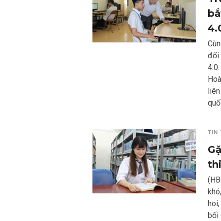
bắ
4.
Cùng
đối
4.0
Hoà
liên
quố
TIN
Gặ
th
(HB
khó,
hoi,
bối 