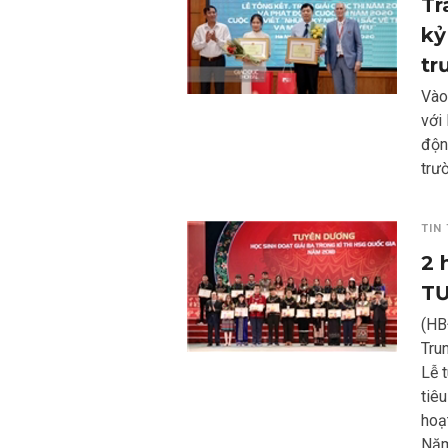
Tr
kỷ
tr
Vào
với
độn
trư
TIN
2 
TƯ
(HB
Tru
Lễ 
tiê
hoạ
Năm