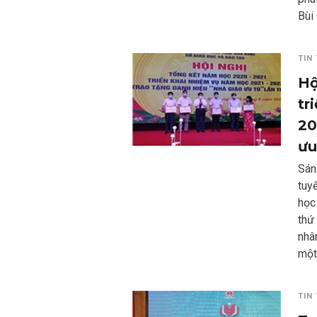
Bùi
TIN
Hộ
tr
20
ưu
Sán
tuy
học
thứ
nhâ
một 
TIN