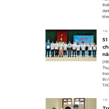
thi
dan
khe
TIN
51
ch
nă
(HB
Thụ
tru
thi
THC
TIN
Tr