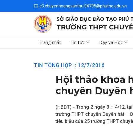
c3.chuyenhoangvanthu.04795@phutho.edu.vn
SỞ GIÁO DỤC ĐÀO TẠO PHÚ 
TRƯỜNG THPT CHUYÊ
Trang nhất
Tin tức
Dạy và Học
TIN TỔNG HỢP :: 12/7/2016
Hội thảo khoa 
chuyên Duyên h
(HBĐT) - Trong 2 ngày 3 – 4/12, tạ
trường THPT chuyên Duyên hải – Đồ
tiêu biểu của 25 trường THPT chuy