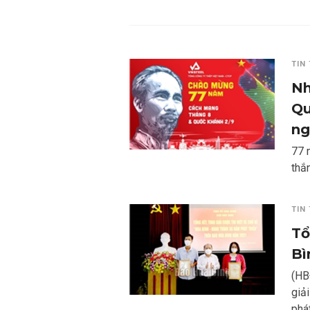
TIN
Nh
Qu
ng
77 
thắn
TIN
Tổ
Bì
(HB
giải
phá