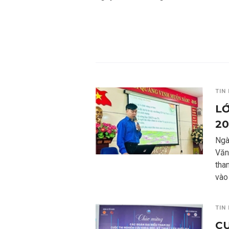
TIN
LỚ
20
Ngà
Văn
tha
vào
TIN
CU