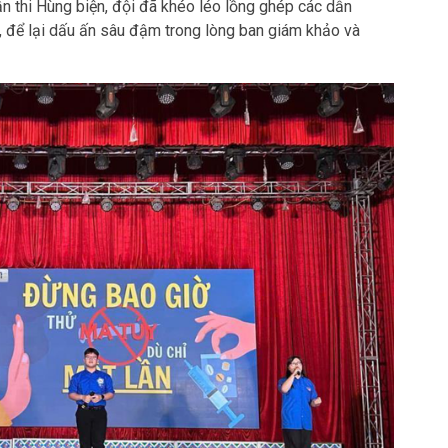
 để lại dấu ấn sâu đậm trong lòng ban giám khảo và