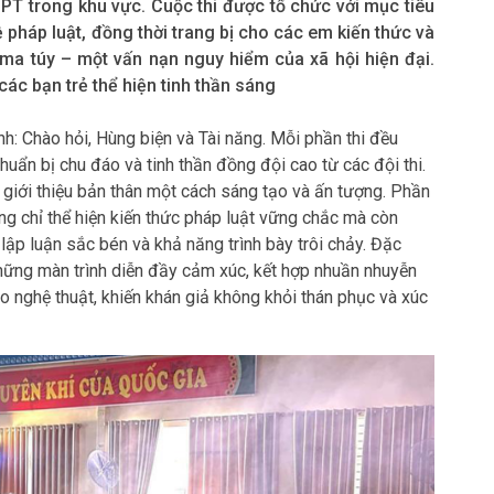
pháp luật, đồng thời trang bị cho các em kiến thức và
ma túy – một vấn nạn nguy hiểm của xã hội hiện đại.
ác bạn trẻ thể hiện tinh thần sáng
h: Chào hỏi, Hùng biện và Tài năng. Mỗi phần thi đều
uẩn bị chu đáo và tinh thần đồng đội cao từ các đội thi.
i giới thiệu bản thân một cách sáng tạo và ấn tượng. Phần
ông chỉ thể hiện kiến thức pháp luật vững chắc mà còn
ập luận sắc bén và khả năng trình bày trôi chảy. Đặc
những màn trình diễn đầy cảm xúc, kết hợp nhuần nhuyễn
o nghệ thuật, khiến khán giả không khỏi thán phục và xúc