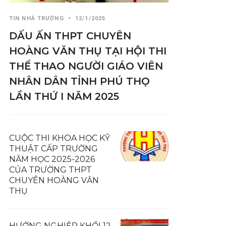
TIN NHÀ TRƯỜNG
•
12/1/2025
DẤU ẤN THPT CHUYÊN
HOÀNG VĂN THỤ TẠI HỘI THI
THỂ THAO NGƯỜI GIÁO VIÊN
NHÂN DÂN TỈNH PHÚ THỌ
LẦN THỨ I NĂM 2025
CUỘC THI KHOA HỌC KỸ
THUẬT CẤP TRƯỜNG
NĂM HỌC 2025-2026
CỦA TRƯỜNG THPT
CHUYÊN HOÀNG VĂN
THỤ
HƯỚNG NGHIỆP KHỐI 12