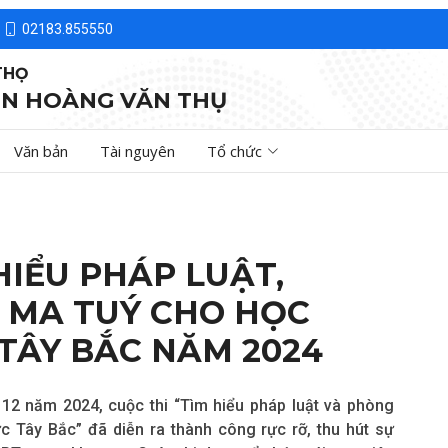
02183.855550
THỌ
N HOÀNG VĂN THỤ
Văn bản
Tài nguyên
Tổ chức
HIỂU PHÁP LUẬT,
 MA TUÝ CHO HỌC
 TÂY BẮC NĂM 2024
12 năm 2024, cuộc thi “Tìm hiểu pháp luật và phòng
 Tây Bắc” đã diễn ra thành công rực rỡ, thu hút sự
HPT trong khu vực. Cuộc thi được tổ chức với mục tiêu