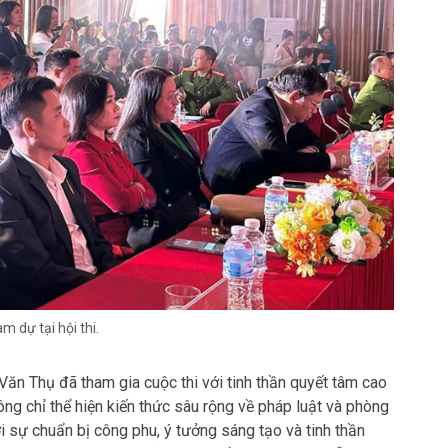
m dự tại hội thi.
n Thụ đã tham gia cuộc thi với tinh thần quyết tâm cao
ông chỉ thể hiện kiến thức sâu rộng về pháp luật và phòng
 sự chuẩn bị công phu, ý tưởng sáng tạo và tinh thần
hần thi Hùng biện, đội đã khéo léo lồng ghép các dẫn