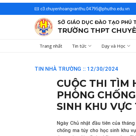
c3.chuyenhoangvanthu.04795@phutho.edu.vn
SỞ GIÁO DỤC ĐÀO TẠO PHÚ 
TRƯỜNG THPT CHUYÊ
Trang nhất
Tin tức
Dạy và Học
TIN NHÀ TRƯỜNG :: 12/30/2024
CUỘC THI TÌM 
PHÒNG CHỐNG
SINH KHU VỰC
Ngày Chủ nhật đầu tiên của tháng 
chống ma túy cho học sinh khu vực
tham gia sôi nổi từ nhiều trường T