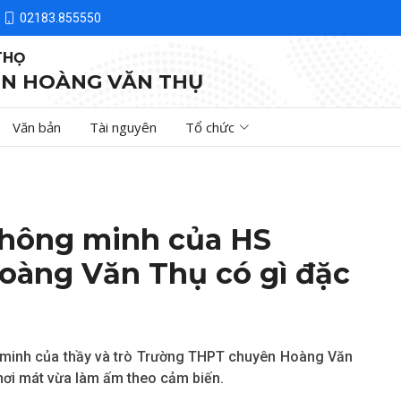
02183.855550
THỌ
N HOÀNG VĂN THỤ
Văn bản
Tài nguyên
Tổ chức
thông minh của HS
àng Văn Thụ có gì đặc
 minh của thầy và trò Trường THPT chuyên Hoàng Văn
 hơi mát vừa làm ấm theo cảm biến.