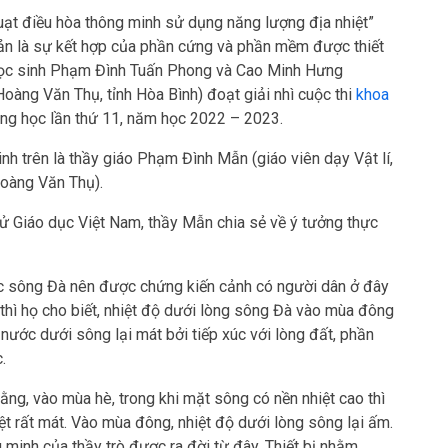
uạt điều hòa thông minh sử dụng năng lượng địa nhiệt”
giản là sự kết hợp của phần cứng và phần mềm được thiết
học sinh Phạm Đình Tuấn Phong và Cao Minh Hưng
oàng Văn Thụ, tỉnh Hòa Bình) đoạt giải nhì cuộc thi
khoa
ung học lần thứ 11, năm học 2022 – 2023.
nh trên là thầy giáo Phạm Đình Mẫn (giáo viên dạy Vật lí,
oàng Văn Thụ).
tử Giáo dục Việt Nam, thầy Mẫn chia sẻ về ý tưởng thực
ực sông Đà nên được chứng kiến cảnh có người dân ở đây
thì họ cho biết, nhiệt độ dưới lòng sông Đà vào mùa đông
nước dưới sông lại mát bởi tiếp xúc với lòng đất, phần
.
rằng, vào mùa hè, trong khi mặt sông có nền nhiệt cao thì
t rất mát. Vào mùa đông, nhiệt độ dưới lòng sông lại ấm.
g minh của thầy trò được ra đời từ đây. Thiết bị nhằm