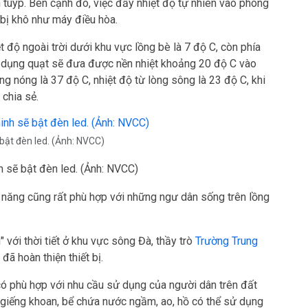
 tuýp. Bên cạnh đó, việc đẩy nhiệt độ tự nhiên vào phòng
bị khô như máy điều hòa.
độ ngoài trời dưới khu vực lồng bè là 7 độ C, còn phía
ử dụng quạt sẽ đưa được nền nhiệt khoảng 20 độ C vào
ng nóng là 37 độ C, nhiệt độ từ lòng sông là 23 độ C, khi
 chia sẻ.
bật đèn led. (Ảnh: NVCC)
h sẽ bật đèn led. (Ảnh: NVCC)
n năng cũng rất phù hợp với những ngư dân sống trên lồng
" với thời tiết ở khu vực sông Đà, thầy trò
Trường Trung
đã hoàn thiện thiết bị.
u có phù hợp với nhu cầu sử dụng của người dân trên đất
ó giếng khoan, bể chứa nước ngầm, ao, hồ có thể sử dụng