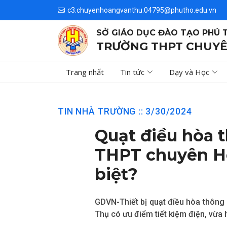
c3.chuyenhoangvanthu.04795@phutho.edu.vn
SỞ GIÁO DỤC ĐÀO TẠO PHÚ 
TRƯỜNG THPT CHUYÊ
Trang nhất
Tin tức
Dạy và Học
TIN NHÀ TRƯỜNG :: 3/30/2024
Quạt điều hòa 
THPT chuyên Ho
biệt?
GDVN-Thiết bị quạt điều hòa thông
Thụ có ưu điểm tiết kiệm điện, vừa