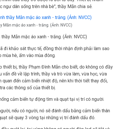
c ngư dân sống trên nhà bè", thầy Mẫn chia sẻ.
thầy Mẫn mặc áo xanh - trắng. (Ảnh: NVCC)
ảnh thầy Mẫn mặc áo xanh - trắng. (Ảnh: NVCC)
đã đi khảo sát thực tế, đồng thời nhận định phải làm sao
ào mùa hè, ấm vào mùa đông.
ạo thiết bị, thầy Phạm Đình Mẫn cho biết, do không có đầy
u vấn đề về lập trình, thầy và trò vừa làm, vừa học, vừa
n quan đến cảm biến nhiệt độ, nên khi thời tiết thay đổi,
ra các thông số của thiết bị.
ống cảm biến tự động tìm và quạt tại vị trí có người.
người, nếu có người, nó sẽ đánh dấu bằng cảm biến thân
quạt sẽ quay 3 vòng tại những vị trí đánh dấu đó.