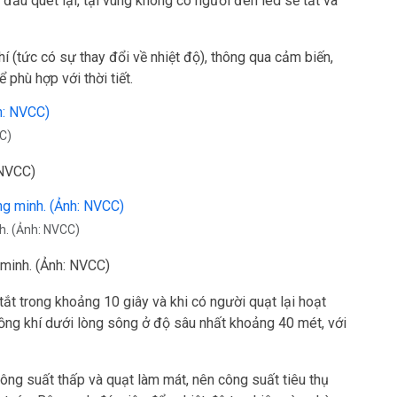
 đầu quét lại, tại vùng không có người đèn led sẽ tắt và
í (tức có sự thay đổi về nhiệt độ), thông qua cảm biến,
 phù hợp với thời tiết.
C)
 NVCC)
nh. (Ảnh: NVCC)
 minh. (Ảnh: NVCC)
ắt trong khoảng 10 giây và khi có người quạt lại hoạt
luồng khí dưới lòng sông ở độ sâu nhất khoảng 40 mét, với
ông suất thấp và quạt làm mát, nên công suất tiêu thụ