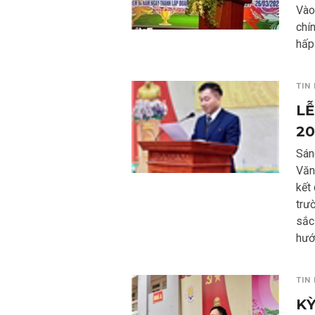
Vào
chín
hấp
TIN
LỄ
20
Sán
Văn 
kết
trườ
sắc 
hướ
TIN
KỲ