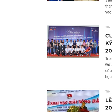
Văn
tha
vào
TIN
CU
KỸ
20
Tro
Đức
cứu
học
TIN
LỄ
20