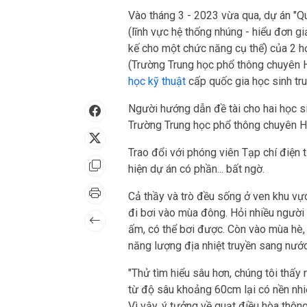
Vào tháng 3 - 2023 vừa qua, dự án "Q
(lĩnh vực hệ thống nhúng - hiểu đơn 
kế cho một chức năng cụ thể) của 2 
(Trường Trung học phổ thông chuyên H
học kỹ thuật
cấp quốc gia học sinh tr
Người hướng dẫn đề tài cho hai học si
Trường Trung học phổ thông chuyên H
Trao đổi với phóng viên Tạp chí điện 
hiện dự án có phần... bất ngờ.
Cả thầy và trò đều sống ở ven khu v
đi bơi vào mùa đông. Hỏi nhiều người 
ấm, có thể bơi được. Còn vào mùa hè, 
năng lượng địa nhiệt truyền sang nước
"Thử tìm hiểu sâu hơn, chúng tôi thấy 
từ độ sâu khoảng 60cm lại có nền nhiệ
Vì vậy, ý tưởng về quạt điều hòa thôn