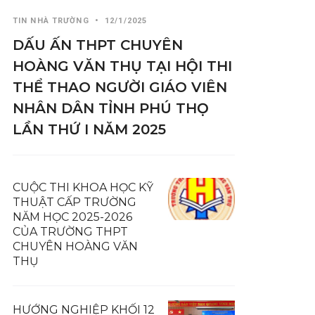
TIN NHÀ TRƯỜNG
•
12/1/2025
DẤU ẤN THPT CHUYÊN
HOÀNG VĂN THỤ TẠI HỘI THI
THỂ THAO NGƯỜI GIÁO VIÊN
NHÂN DÂN TỈNH PHÚ THỌ
LẦN THỨ I NĂM 2025
CUỘC THI KHOA HỌC KỸ
THUẬT CẤP TRƯỜNG
NĂM HỌC 2025-2026
CỦA TRƯỜNG THPT
CHUYÊN HOÀNG VĂN
THỤ
HƯỚNG NGHIỆP KHỐI 12