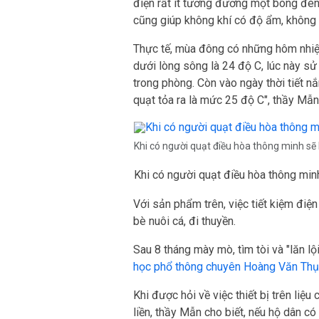
điện rất ít tương đương một bóng đèn
cũng giúp không khí có độ ẩm, không 
Thực tế, mùa đông có những hôm nhiệt 
dưới lòng sông là 24 độ C, lúc này s
trong phòng. Còn vào ngày thời tiết nắ
quạt tỏa ra là mức 25 độ C", thầy Mẫn
Khi có người quạt điều hòa thông minh sẽ 
Khi có người quạt điều hòa thông min
Với sản phẩm trên, việc tiết kiệm điệ
bè nuôi cá, đi thuyền.
Sau 8 tháng mày mò, tìm tòi và "lăn lội
học phổ thông chuyên Hoàng Văn Thụ
Khi được hỏi về việc thiết bị trên liệ
liền, thầy Mẫn cho biết, nếu hộ dân c