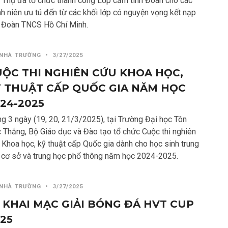
 Thụ đã tổ chức thành công Lớp cảm tình Đoàn cho các
nh niên ưu tú đến từ các khối lớp có nguyện vọng kết nạp
 Đoàn TNCS Hồ Chí Minh.
 NHÀ TRƯỜNG
•
3/27/2025
ỘC THI NGHIÊN CỨU KHOA HỌC,
 THUẬT CẤP QUỐC GIA NĂM HỌC
24-2025
ng 3 ngày (19, 20, 21/3/2025), tại Trường Đại học Tôn
 Thắng, Bộ Giáo dục và Đào tạo tổ chức Cuộc thi nghiên
 Khoa học, kỹ thuật cấp Quốc gia dành cho học sinh trung
 cơ sở và trung học phổ thông năm học 2024-2025.
 NHÀ TRƯỜNG
•
3/27/2025
 KHAI MẠC GIẢI BÓNG ĐÁ HVT CUP
25