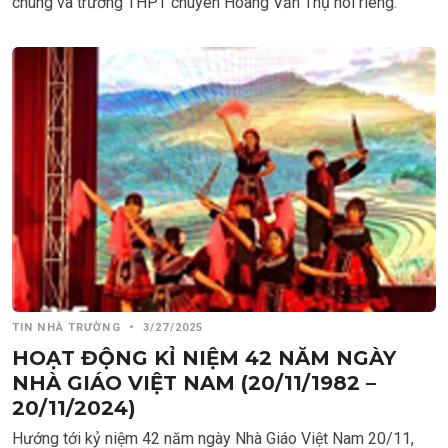
chung và trường THPT chuyên Hoàng Văn Thụ nói riêng.
TIN NHÀ TRƯỜNG
•
3/27/2025
HOẠT ĐỘNG KỈ NIỆM 42 NĂM NGÀY
NHÀ GIÁO VIỆT NAM (20/11/1982 –
20/11/2024)
Hướng tới kỷ niệm 42 năm ngày Nhà Giáo Việt Nam 20/11,