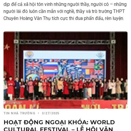
dịp để cả xã hội tôn vinh những người thầy, người cô – những
người lái đò luôn cần mẫn với nghề, thầy và trò trường THPT
Chuyên Hoàng Văn Thụ tích cực thi đua phấn đấu, rèn luyện.
TIN NHÀ TRƯỜNG
•
3/27/2025
HOẠT ĐỘNG NGOẠI KHÓA: WORLD
CULTURAL FESTIVAL – LỄ HỘI VĂN