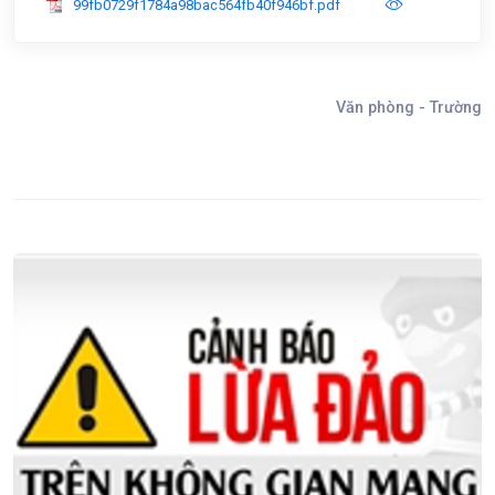
99fb0729f1784a98bac564fb40f946bf.pdf
Văn phòng - Trường