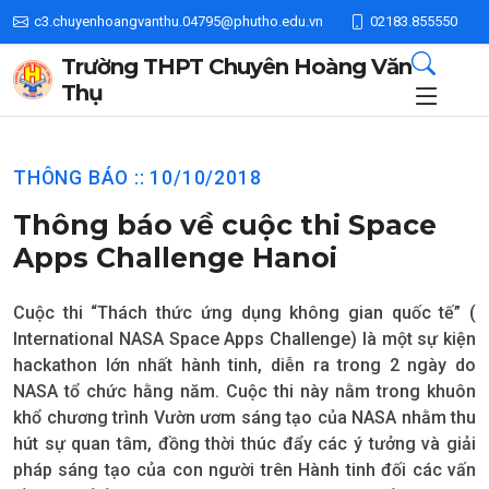
c3.chuyenhoangvanthu.04795@phutho.edu.vn
02183.855550
Trường THPT Chuyên Hoàng Văn
Thụ
THÔNG BÁO :: 10/10/2018
Thông báo về cuộc thi Space
Apps Challenge Hanoi
Cuộc thi “Thách thức ứng dụng không gian quốc tế” (
International NASA Space Apps Challenge) là một sự kiện
hackathon lớn nhất hành tinh, diễn ra trong 2 ngày do
NASA tổ chức hằng năm. Cuộc thi này nằm trong khuôn
khổ chương trình Vườn ươm sáng tạo của NASA nhằm thu
hút sự quan tâm, đồng thời thúc đẩy các ý tưởng và giải
pháp sáng tạo của con người trên Hành tinh đối các vấn