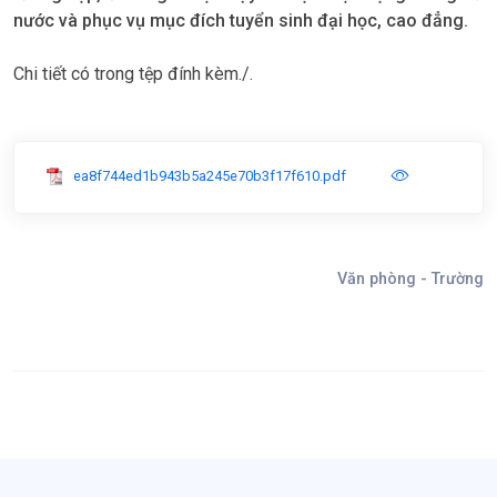
nước và phục vụ mục đích tuyển sinh đại học, cao đẳng.
Chi tiết có trong tệp đính kèm./.
ea8f744ed1b943b5a245e70b3f17f610.pdf
Văn phòng - Trường