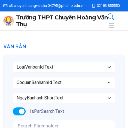
c3.chuyenhoangvanthu.04795@phutho.edu.vn
02183.855550
Trường THPT Chuyên Hoàng Văn
Thụ
VĂN BẢN
IsParSearch.Text