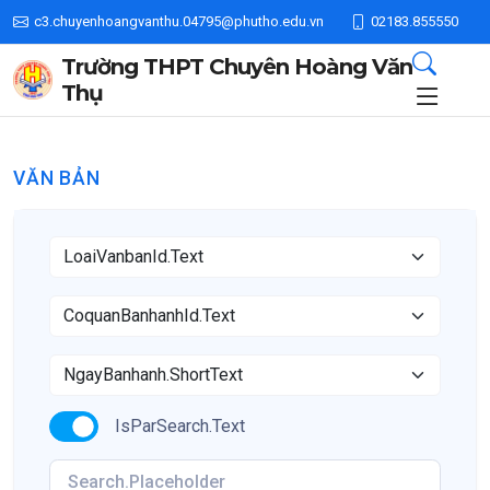
c3.chuyenhoangvanthu.04795@phutho.edu.vn
02183.855550
Trường THPT Chuyên Hoàng Văn
Thụ
VĂN BẢN
IsParSearch.Text